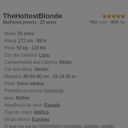
aSeanger
AmeliaCarratura
ShayWool
GretyAr
TheHottestBlonde
Mulheres jovens - 25 anos
7952
votos
-
8625
fãs
Idade
25 anos
Altura
172 cm - 68 in
Peso
50 kg - 110 lbs
Cor dos cabelos
Loiro
Comprimento dos cabelos
Médio
Cor dos olhos
Verdes
Medidas
85-60-90 cm - 33-24-35 in
Peito
Seios médios
Preferência sexual
bissexual
sexo
Mulher
Aparência do sexo
Rapado
Tipo de corpo
Atlética
Grupo étnico
Europeu
O que me excita
Hmmmmm, vermelho, grande, suado,