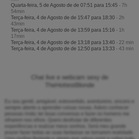
Quarta-feira, 5 de Agosto de de 07:51 para 15:45
- 7h
54min
Terça-feira, 4 de Agosto de de 15:47 para 18:30
- 2h
43min
Terça-feira, 4 de Agosto de de 13:59 para 15:16
- 1h
17min
Terça-feira, 4 de Agosto de de 13:18 para 13:40
- 22 min
Terça-feira, 4 de Agosto de de 12:50 para 13:33
- 43 min
Chat live e webcam sexy de
TheHottestBlonde
Eu sou gentil, amigável, extrovertido, aventureiro, sincero e
sempre aberto a aprender coisas novas. Adoro conhecer
pessoas rindo; ter boas conversas e fazer os homens me
olharem nos olhos. Quero desfrutar de diferentes
experiências e realizar meus sonhos. Será meu grande
prazer fazer todas as suas fantasias se tornarem realidade.
Uma mulher flertante e alegre que adora sorrir e saber tudo