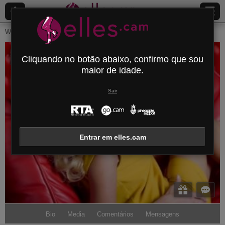
Webcams ao Vivo
Mulheres jovens
Thehottestblonde
TheHottestBlonde
Cliquando no botão abaixo, confirmo que sou
maior de idade.
Desconectado
Sair
Entrar em elles.cam
Bio
Media
Comentários
Mensagens