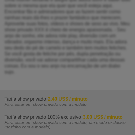
sobre si mesma que ela quer que você esteja aqui.
Encontrar fãs e admiradores que as fazem sentir como
rainhas reais dá-lhes o prazer fantástico que merecem.
Aproveite suas fotos, vídeos e shows de sexo ao vivo. Meu
show privado XXX é cheio de energia apaixonada. - Seu
anjo de sonho, ele adora role play, diversão com um
vibrador, orgasmo intenso, dança e muito mais. Ela adora
seu dedo do pé de camelo e também tem muitos fetiches.
Se você gosta de fetiche por pés, dupla penetração ou
diversão, você vai adorar compartilhar cada uma dessas
coisas. Eu sou o seu anjo na encarnação de um diabo
sujo.
Tarifa show privado
2,40 US$ / minuto
Para estar em show privado com a modelo
Tarifa show privado 100% exclusivo
3,00 US$ / minuto
Para estar em show privado com a modelo, em modo exclusivo
(sozinho com a modelo)