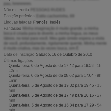
pau, hmmmmm.
Não me excita
PESSOAS RUDES
Posição preferida
Estilo cachorrinho, 69
Línguas faladas
Francês
Inglês
Fantasias
Minha imaginação é muito grande. a minha
boca é criada para te divertir, a minha língua, os meus
lábios. no total para você. Meu gato úmido espera a visita
de você, profundamente, rigidamente quente. Minha mente
é muito criativa, mas às vezes louca, sim É
Data de inscrição
Sábado, 16 de Outubro de 2010
Últimas ligações
Quinta-feira, 6 de Agosto de de 17:42 para 18:53
- 1h
12min
Quinta-feira, 6 de Agosto de de 08:02 para 17:04
- 9h
1min
Quarta-feira, 5 de Agosto de de 19:32 para 19:45
- 13
min
Quarta-feira, 5 de Agosto de de 17:49 para 18:16
- 27
min
Quarta-feira, 5 de Agosto de de 16:34 para 17:29
- 54
min