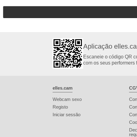
Aplicação elles.c
Escaneie o código QR com
com os seus performers f
elles.cam
CGV
Webcam sexo
Con
Registo
Con
Iniciar sessão
Con
Coo
Dec
req