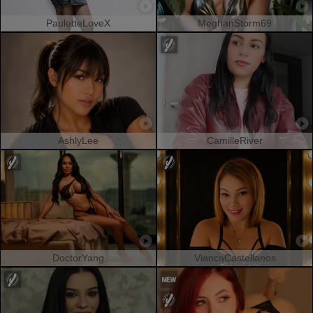
PauletteLoveX
MeghanStorm69
AshlyLee
CamilleRiver
DoctorYang
ViancaCastellanos