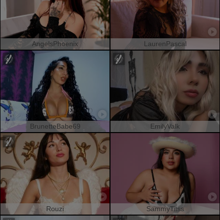
AngelsPhoenix
LaurenPascal
BrunetteBabe69
EmilyValk
Rouzi
SammyTitss