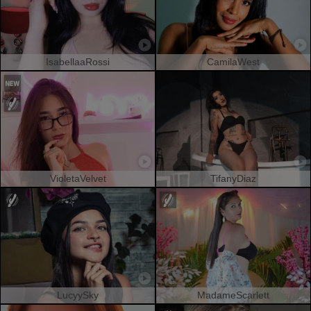
IsabellaaRossi
CamilaWest
VioletaVelvet
TifanyDiaz
LucyySky
MadameScarlett