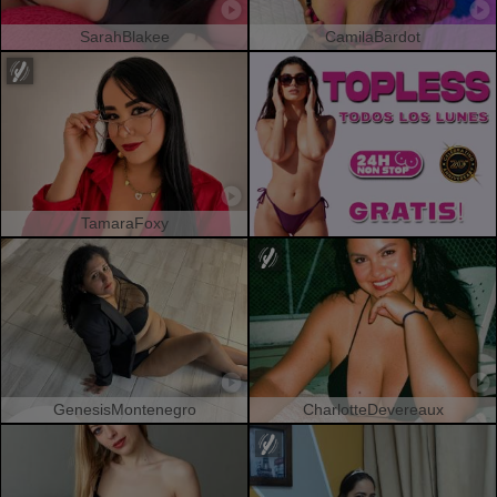
SarahBlakee
CamilaBardot
TamaraFoxy
GenesisMontenegro
CharlotteDevereaux