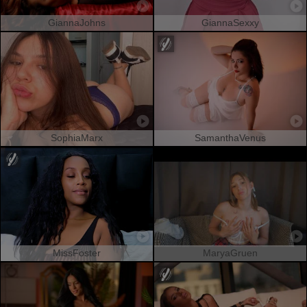
GiannaJohns
GiannaSexxy
SophiaMarx
SamanthaVenus
MissFoster
MaryaGruen