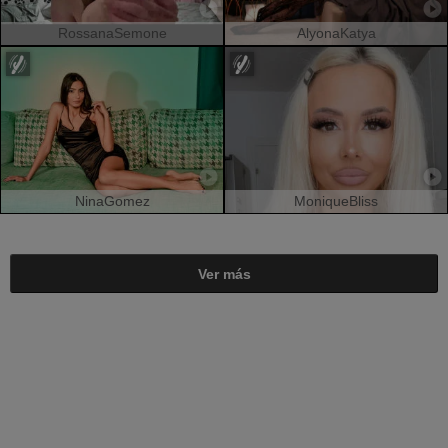
RossanaSemone
AlyonaKatya
NinaGomez
MoniqueBliss
Ver más