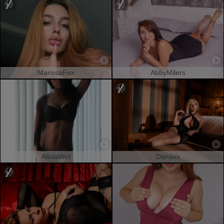
MarissaFex
AbbyMilers
AliciaWet
Danaxx