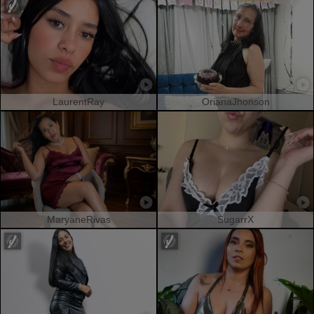
LaurentRay
OrianaJhonson
MaryaneRivas
SugarrX