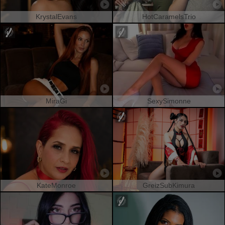
KrystalEvans
HotCaramelsTrio
MiraGi
SexySimonne
KateMonroe
GreizSubKimura