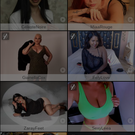
CelesteNoire
MiaaRouge
GianellaCox
FelyLove
ZarayFeet
SexyLeea