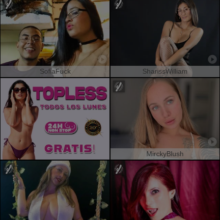
SofiaFuck
SharissWilliam
MirckyBlush