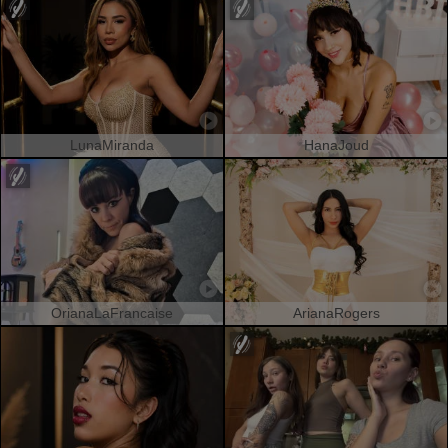
LunaMiranda
HanaJoud
OrianaLaFrancaise
ArianaRogers