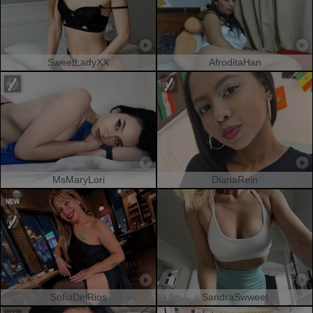
SweetLadyXX
AfroditaHan
MsMaryLori
DianaRein
SofiaDelRios
SandraSwweet