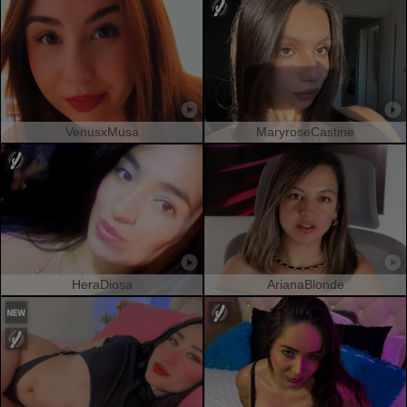
VenusxMusa
MaryroseCastine
HeraDiosa
ArianaBlonde