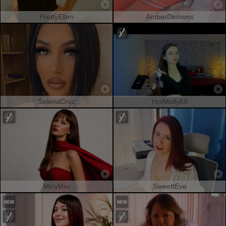
PrettyEllen
AmberDemons
SelenaCruz
HotMolly69
MiraMixi
SweettEve