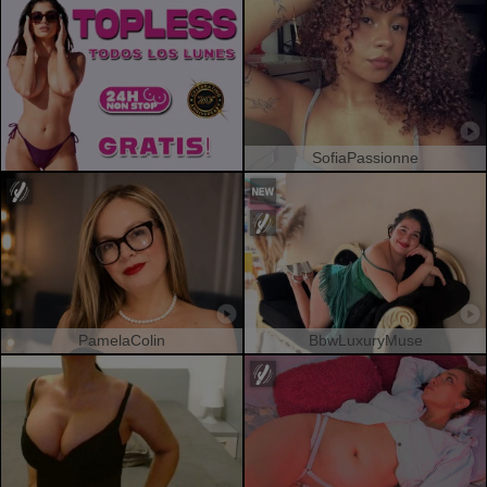
SofiaPassionne
PamelaColin
BbwLuxuryMuse