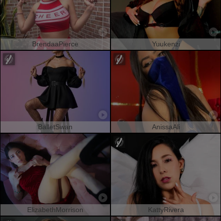
BrendaaPierce
Yuukenzi
BalletSwan
AnissaAli
ElizabethMorrison
KattyRivera