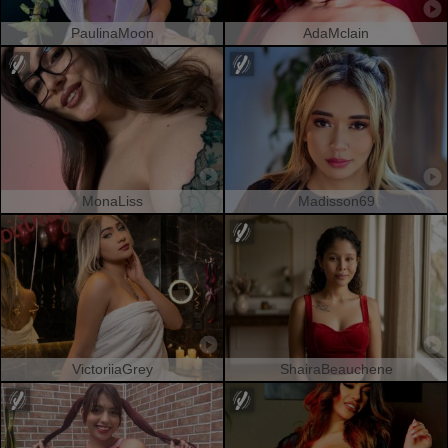
PaulinaMoon
AdaMclain
MonaLiss
Madisson69
VictoriiaGrey
ShairaBeauchene