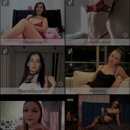
MaraLoop
DollieSkweres
BiancaScreams
MilaHans