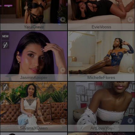
YaraCrave
EvieVooss
JasminKooper
MichelleFlores
SilvanaXOwen
ArtLoveYou