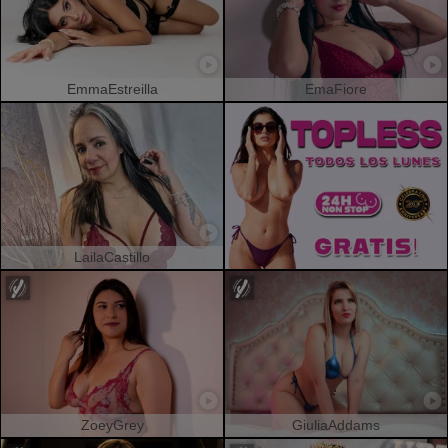
EmmaEstreilla
EmaFiore
LailaCastillo
ZoeyGrey
GiuliaAddams